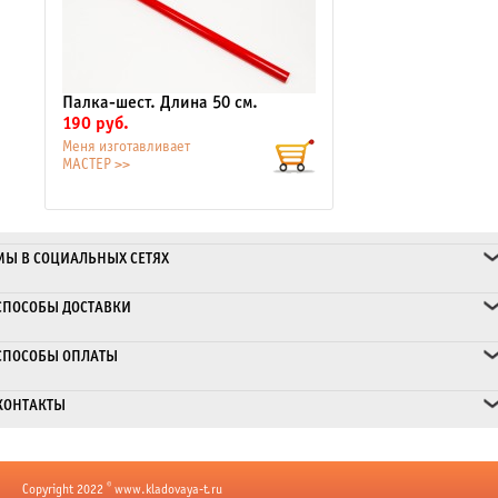
Палка-шест. Длина 50 см.
190 руб.
Меня изготавливает
МАСТЕР >>
МЫ В СОЦИАЛЬНЫХ СЕТЯХ
СПОСОБЫ ДОСТАВКИ
СПОСОБЫ ОПЛАТЫ
КОНТАКТЫ
©
Copyright 2022
www.kladovaya-t.ru