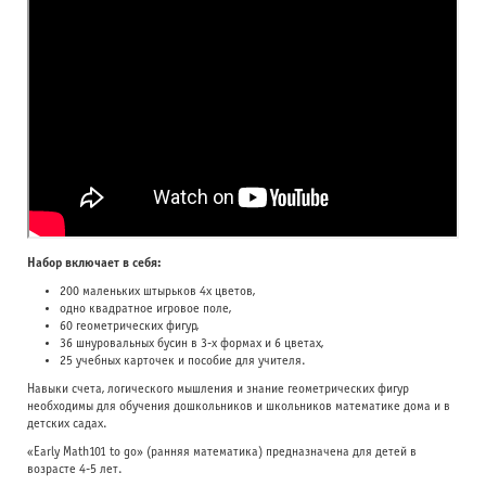
Набор включает в себя:
200 маленьких штырьков 4х цветов,
одно квадратное игровое поле,
60 геометрических фигур,
36 шнуровальных бусин в 3-х формах и 6 цветах,
25 учебных карточек и пособие для учителя.
Навыки счета, логического мышления и знание геометрических фигур
необходимы для обучения дошкольников и школьников математике дома и в
детских садах.
«Early Math101 to go» (ранняя математика) предназначена для детей в
возрасте 4-5 лет.